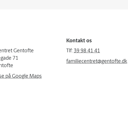
Kontakt os
entret Gentofte
Tlf:
39 98 41 41
egade 71
familiecentret@gentofte.dk
ntofte
se på Google Maps