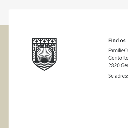
Find os
FamilieC
Gentoft
2820 Ge
Se adres