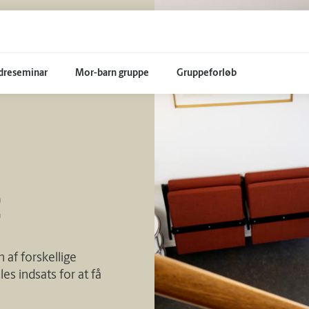
dreseminar
Mor-barn gruppe
Gruppeforløb
t
 af forskellige
les indsats for at få