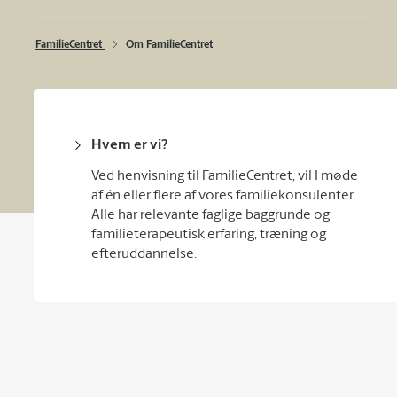
FamilieCentret 
Om FamilieCentret
Hvem er vi?
Ved henvisning til FamilieCentret, vil I møde
af én eller flere af vores familiekonsulenter.
Alle har relevante faglige baggrunde og
familieterapeutisk erfaring, træning og
efteruddannelse.