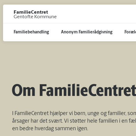
Gå til hoved indhold
FamilieCentret
Gentofte Kommune
Familiebehandling
Anonym Familierådgivning
Foræl
Om FamilieCentre
I FamilieCentret hjælper vi børn, unge og familier, som
årsager har det svært. Vi støtter hele familien i en fæl
en bedre hverdag sammen igen.